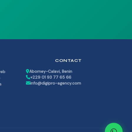
CONTACT
Abomey-Calavi, Benin
web
+229 01 93 77 65 66
e
info@digipro-agency.com
s