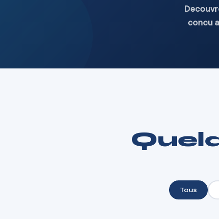
Decouvre
concu a
Quelq
Tous