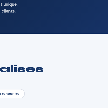
t unique,
clients.
alises
e rencontre