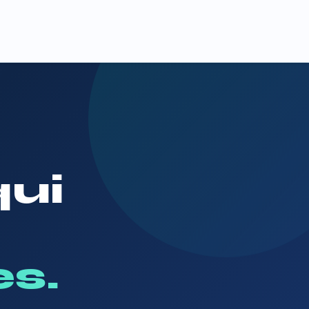
qui
s.